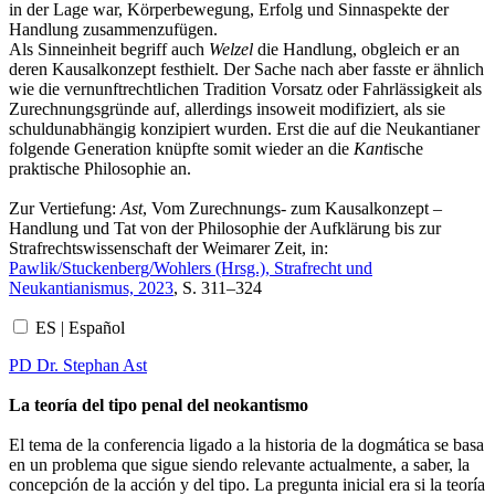
in der Lage war, Körperbewegung, Erfolg und Sinnaspekte der
Handlung zusammenzufügen.
Als Sinneinheit begriff auch
Welzel
die Handlung, obgleich er an
deren Kausalkonzept festhielt. Der Sache nach aber fasste er ähnlich
wie die vernunftrechtlichen Tradition Vorsatz oder Fahrlässigkeit als
Zurechnungsgründe auf, allerdings insoweit modifiziert, als sie
schuldunabhängig konzipiert wurden. Erst die auf die Neukantianer
folgende Generation knüpfte somit wieder an die
Kant
ische
praktische Philosophie an.
Zur Vertiefung:
Ast
, Vom Zurechnungs- zum Kausalkonzept –
Handlung und Tat von der Philosophie der Aufklärung bis zur
Strafrechtswissenschaft der Weimarer Zeit, in:
Pawlik/Stuckenberg/Wohlers (Hrsg.), Strafrecht und
Neukantianismus, 2023
, S. 311–324
ES | Español
PD Dr. Stephan Ast
La teoría del tipo penal del neokantismo
El tema de la conferencia ligado a la historia de la dogmática se basa
en un problema que sigue siendo relevante actualmente, a saber, la
concepción de la acción y del tipo. La pregunta inicial era si la teoría