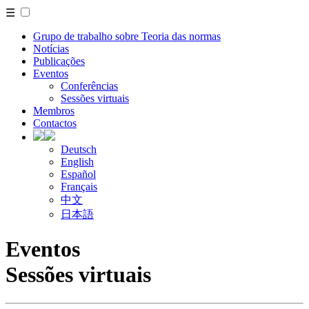
☰
Grupo de trabalho sobre Teoria das normas
Notícias
Publicações
Eventos
Conferências
Sessões virtuais
Membros
Contactos
Deutsch
English
Español
Français
中文
日本語
Eventos
Sessões virtuais