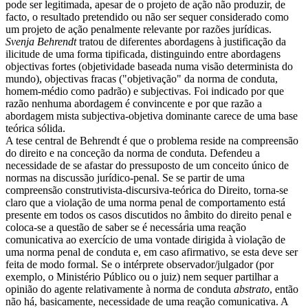
pode ser legitimada, apesar de o projeto de ação não produzir, de
facto, o resultado pretendido ou não ser sequer considerado como
um projeto de ação penalmente relevante por razões jurídicas.
Svenja Behrendt
tratou de diferentes abordagens à justificação da
ilicitude de uma forma tipificada, distinguindo entre abordagens
objectivas fortes (objetividade baseada numa visão determinista do
mundo), objectivas fracas ("objetivação" da norma de conduta,
homem-médio como padrão) e subjectivas. Foi indicado por que
razão nenhuma abordagem é convincente e por que razão a
abordagem mista subjectiva-objetiva dominante carece de uma base
teórica sólida.
A tese central de Behrendt é que o problema reside na compreensão
do direito e na conceção da norma de conduta. Defendeu a
necessidade de se afastar do pressuposto de um conceito único de
normas na discussão jurídico-penal. Se se partir de uma
compreensão construtivista-discursiva-teórica do Direito, torna-se
claro que a violação de uma norma penal de comportamento está
presente em todos os casos discutidos no âmbito do direito penal e
coloca-se a questão de saber se é necessária uma reação
comunicativa ao exercício de uma vontade dirigida à violação de
uma norma penal de conduta e, em caso afirmativo, se esta deve ser
feita de modo formal. Se o intérprete observador/julgador (por
exemplo, o Ministério Público ou o juiz) nem sequer partilhar a
opinião do agente relativamente à norma de conduta
abstrato
, então
não há, basicamente, necessidade de uma reação comunicativa. A