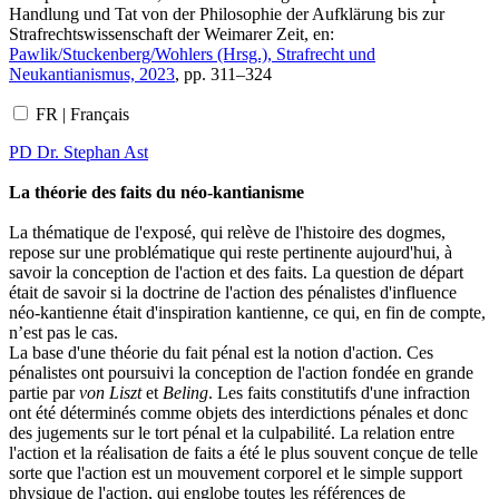
Handlung und Tat von der Philosophie der Aufklärung bis zur
Strafrechtswissenschaft der Weimarer Zeit, en:
Pawlik/Stuckenberg/Wohlers (Hrsg.), Strafrecht und
Neukantianismus, 2023
, pp. 311–324
FR | Français
PD Dr. Stephan Ast
La théorie des faits du néo-kantianisme
La thématique de l'exposé, qui relève de l'histoire des dogmes,
repose sur une problématique qui reste pertinente aujourd'hui, à
savoir la conception de l'action et des faits. La question de départ
était de savoir si la doctrine de l'action des pénalistes d'influence
néo-kantienne était d'inspiration kantienne, ce qui, en fin de compte,
n’est pas le cas.
La base d'une théorie du fait pénal est la notion d'action. Ces
pénalistes ont poursuivi la conception de l'action fondée en grande
partie par
von Liszt
et
Beling
. Les faits constitutifs d'une infraction
ont été déterminés comme objets des interdictions pénales et donc
des jugements sur le tort pénal et la culpabilité. La relation entre
l'action et la réalisation de faits a été le plus souvent conçue de telle
sorte que l'action est un mouvement corporel et le simple support
physique de l'action, qui englobe toutes les références de