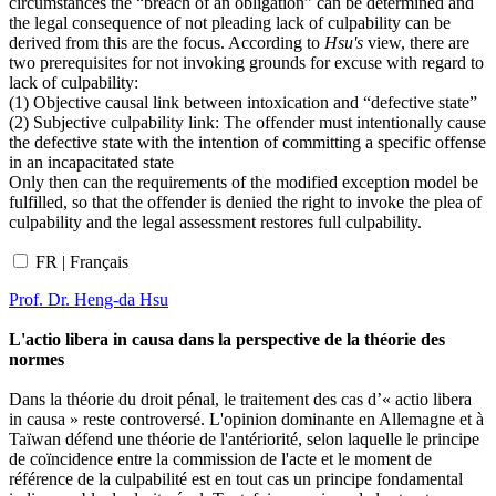
circumstances the “breach of an obligation” can be determined and
the legal consequence of not pleading lack of culpability can be
derived from this are the focus. According to
Hsu's
view, there are
two prerequisites for not invoking grounds for excuse with regard to
lack of culpability:
(1) Objective causal link between intoxication and “defective state”
(2) Subjective culpability link: The offender must intentionally cause
the defective state with the intention of committing a specific offense
in an incapacitated state
Only then can the requirements of the modified exception model be
fulfilled, so that the offender is denied the right to invoke the plea of
culpability and the legal assessment restores full culpability.
FR | Français
Prof. Dr. Heng-da Hsu
L'actio libera in causa dans la perspective de la théorie des
normes
Dans la théorie du droit pénal, le traitement des cas d’« actio libera
in causa » reste controversé. L'opinion dominante en Allemagne et à
Taïwan défend une théorie de l'antériorité, selon laquelle le principe
de coïncidence entre la commission de l'acte et le moment de
référence de la culpabilité est en tout cas un principe fondamental