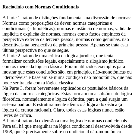
Raciocínio com Normas Condicionais
A Parte 1 tratou de distinções fundamentais na discussão de normas:
Normas como proposições de dever, normas categóricas e
condicionais (= hipotéticas), normas e instância de normas, validade
implícita e explícita de normas, normas como factos empíricos da
perspectiva externa da terceira pessoa, normas como genuínas, não
descritíveis na perspectiva da primeira pessoa. Apenas se trata esta
última perspectiva no que se segue.
A Parte 2 tratou de uma crítica da lógica jurídica, que tenta
formalizar conclusões legais, especialmente o silogismo jurídico,
com os meios da lógica clássica. Foram utilizados exemplos para
mostrar que estas conclusões são, em princípio, não-monotónicas ou
"derrotáveis" e baseiam-se numa condição não-monotónica, que não
pode ser tratada com a lógica clássica.
Na Parte 3, foram brevemente explicados os postulados básicos da
lógica das normas categóricas. Estas formam uma sub-área de lógica
filosófica, nomeadamente a lógica deôntica, para a qual surgiu um
sistema padrão. É estruturalmente idêntico à lógica doxástica (a
lógica da crença racional). Claro, todas estas lógicas nunca estão
livres de crítica.
A Parte 4 tratou da extensão a uma lógica de normas condicionais.
Para tal, há que mergulhar na lógica condicional desenvolvida desde
1968, que é precisamente sobre o condicional não-monotónico