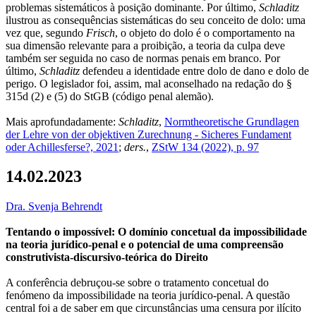
problemas sistemáticos à posição dominante. Por último,
Schladitz
ilustrou as consequências sistemáticas do seu conceito de dolo: uma
vez que, segundo
Frisch
, o objeto do dolo é o comportamento na
sua dimensão relevante para a proibição, a teoria da culpa deve
também ser seguida no caso de normas penais em branco. Por
último,
Schladitz
defendeu a identidade entre dolo de dano e dolo de
perigo. O legislador foi, assim, mal aconselhado na redação do §
315d (2) e (5) do StGB (código penal alemão).
Mais aprofundadamente:
Schladitz
,
Normtheoretische Grundlagen
der Lehre von der objektiven Zurechnung - Sicheres Fundament
oder Achillesferse?, 2021
;
ders.
,
ZStW 134 (2022), p. 97
14.02.2023
Dra. Svenja Behrendt
Tentando o impossível: O domínio concetual da impossibilidade
na teoria jurídico-penal e o potencial de uma compreensão
construtivista-discursivo-teórica do Direito
A conferência debruçou-se sobre o tratamento concetual do
fenómeno da impossibilidade na teoria jurídico-penal. A questão
central foi a de saber em que circunstâncias uma censura por ilícito