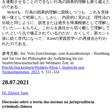
を連動させることのできない行為の因果的理解も乗り越えた
のである。
Welzel
も、行為の因果的理解に固執しつつも、これを意味
統一体として把握した。しかし、内容的に見れば、理性法の
伝統と同じように、故意または過失を帰属根拠として理解し
ていた——もちろん、これらを責任から切り離して理解して
いたという点で修正されているのだが。かくして、新カント
派に続く世代になって、
Kant
の実践哲学への再接合が行わ
れたのである。
参考文献:
Ast
, Vom Zurechnungs- zum Kausalkonzept – Handlung
und Tat von der Philosophie der Aufklärung bis zur
Strafrechtswissenschaft der Weimarer Zeit, in:
Pawlik/Stuckenberg/Wohlers (Hrsg.), Strafrecht und
Neukantianismus, 2023
, S. 311–324
28.07.2021
Dr. Zhiwei Tang
Discussão sobre a teoria das normas na jurisprudência
(criminal) chinesa