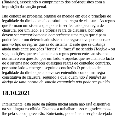
(
Binding
), associando o cumprimento dos pré-requisitos com a
imposição da sanção penal.
Isto conduz ao problema original da medida em que o princípio de
legalidade do direito penal constitui uma regra de clausura. As regras
que formam um sistema que poderia ser fechado pela regra de
clausura, por um lado, e a própria regra de clausura, por outro,
devem ser
categoricamente homogéneas
: uma regra que é para
poder fechar um determinado sistema de regras deve pertencer
ao
mesmo tipo de regras
que as do sistema. Desde que se distinga
ainda mais entre posições "fortes" e "fracas" no sentido
Hohfeld
- ou
seja, posições que resultam de tais regras pertencentes ao sistema
normativo em questão, por um lado, e aquelas que resultam do facto
de o sistema não conhecer quaisquer regras de conteúdo contrário,
por outro lado - emerge a seguinte conclusão O princípio de
legalidade do direito penal deve ser entendido como uma regra
constitutiva de clausura, segundo a qual quem
não é punível ao
abrigo de uma norma de sanção estatutária
não pode ser punido
.
18.10.2021
Infelizmente, esta parte da página inicial ainda não está disponível
na sua língua escolhida. Estamos a trabalhar nisso e agradecemos-
lhe pela sua compreensão. Entretanto, poderá ler a secção desejada