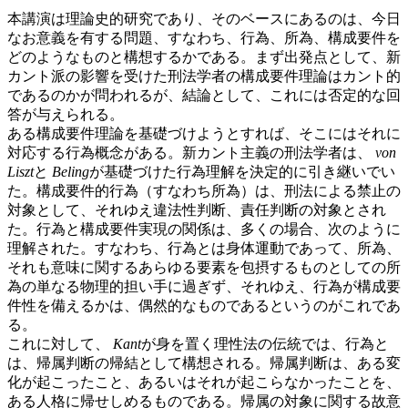
本講演は理論史的研究であり、そのベースにあるのは、今日
なお意義を有する問題、すなわち、行為、所為、構成要件を
どのようなものと構想するかである。まず出発点として、新
カント派の影響を受けた刑法学者の構成要件理論はカント的
であるのかが問われるが、結論として、これには否定的な回
答が与えられる。
ある構成要件理論を基礎づけようとすれば、そこにはそれに
対応する行為概念がある。新カント主義の刑法学者は、
von
Liszt
と
Beling
が基礎づけた行為理解を決定的に引き継いでい
た。構成要件的行為（すなわち所為）は、刑法による禁止の
対象として、それゆえ違法性判断、責任判断の対象とされ
た。行為と構成要件実現の関係は、多くの場合、次のように
理解された。すなわち、行為とは身体運動であって、所為、
それも意味に関するあらゆる要素を包摂するものとしての所
為の単なる物理的担い手に過ぎず、それゆえ、行為が構成要
件性を備えるかは、偶然的なものであるというのがこれであ
る。
これに対して、
Kant
が身を置く理性法の伝統では、行為と
は、帰属判断の帰結として構想される。帰属判断は、ある変
化が起こったこと、あるいはそれが起こらなかったことを、
ある人格に帰せしめるものである。帰属の対象に関する故意