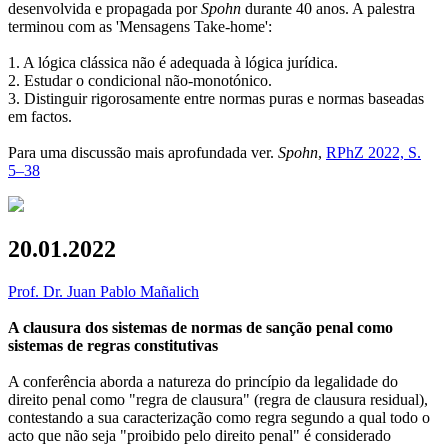
desenvolvida e propagada por
Spohn
durante 40 anos. A palestra
terminou com as 'Mensagens Take-home':
1. A lógica clássica não é adequada à lógica jurídica.
2. Estudar o condicional não-monotónico.
3. Distinguir rigorosamente entre normas puras e normas baseadas
em factos.
Para uma discussão mais aprofundada ver.
Spohn
,
RPhZ 2022, S.
5–38
20.01.2022
Prof. Dr. Juan Pablo Mañalich
A clausura dos sistemas de normas de sanção penal como
sistemas de regras constitutivas
A conferência aborda a natureza do princípio da legalidade do
direito penal como "regra de clausura" (regra de clausura residual),
contestando a sua caracterização como regra segundo a qual todo o
acto que não seja "proibido pelo direito penal" é considerado