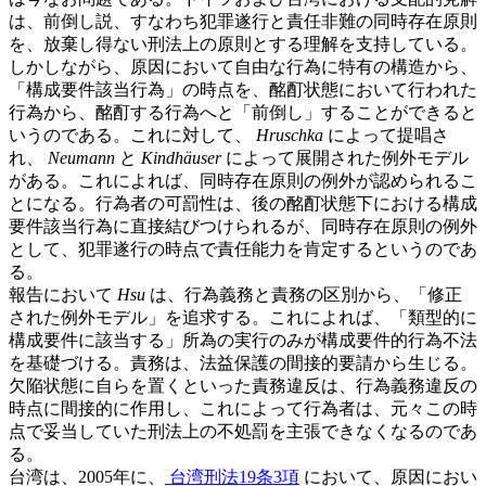
は、前倒し説、すなわち犯罪遂行と責任非難の同時存在原則
を、放棄し得ない刑法上の原則とする理解を支持している。
しかしながら、原因において自由な行為に特有の構造から、
「構成要件該当行為」の時点を、酩酊状態において行われた
行為から、酩酊する行為へと「前倒し」することができると
いうのである。これに対して、
Hruschka
によって提唱さ
れ、
Neumann
と
Kindhäuser
によって展開された例外モデル
がある。これによれば、同時存在原則の例外が認められるこ
とになる。行為者の可罰性は、後の酩酊状態下における構成
要件該当行為に直接結びつけられるが、同時存在原則の例外
として、犯罪遂行の時点で責任能力を肯定するというのであ
る。
報告において
Hsu
は、行為義務と責務の区別から、「修正
された例外モデル」を追求する。これによれば、「類型的に
構成要件に該当する」所為の実行のみが構成要件的行為不法
を基礎づける。責務は、法益保護の間接的要請から生じる。
欠陥状態に自らを置くといった責務違反は、行為義務違反の
時点に間接的に作用し、これによって行為者は、元々この時
点で妥当していた刑法上の不処罰を主張できなくなるのであ
る。
台湾は、2005年に、
台湾刑法19条3項
において、原因におい