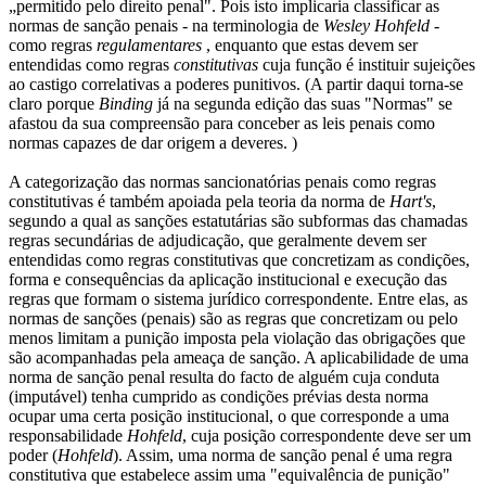
„permitido pelo direito penal". Pois isto implicaria classificar as
normas de sanção penais - na terminologia de
Wesley Hohfeld
-
como regras
regulamentares
, enquanto que estas devem ser
entendidas como regras
constitutivas
cuja função é instituir sujeições
ao castigo correlativas a poderes punitivos. (A partir daqui torna-se
claro porque
Binding
já na segunda edição das suas "Normas" se
afastou da sua compreensão para conceber as leis penais como
normas capazes de dar origem a deveres. )
A categorização das normas sancionatórias penais como regras
constitutivas é também apoiada pela teoria da norma de
Hart's
,
segundo a qual as sanções estatutárias são subformas das chamadas
regras secundárias de adjudicação, que geralmente devem ser
entendidas como regras constitutivas que concretizam as condições,
forma e consequências da aplicação institucional e execução das
regras que formam o sistema jurídico correspondente. Entre elas, as
normas de sanções (penais) são as regras que concretizam ou pelo
menos limitam a punição imposta pela violação das obrigações que
são acompanhadas pela ameaça de sanção. A aplicabilidade de uma
norma de sanção penal resulta do facto de alguém cuja conduta
(imputável) tenha cumprido as condições prévias desta norma
ocupar uma certa posição institucional, o que corresponde a uma
responsabilidade
Hohfeld
, cuja posição correspondente deve ser um
poder (
Hohfeld
). Assim, uma norma de sanção penal é uma regra
constitutiva que estabelece assim uma "equivalência de punição"