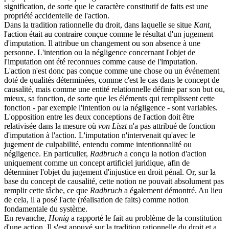
signification, de sorte que le caractère constitutif de faits est une
propriété accidentelle de l'action.
Dans la tradition rationnelle du droit, dans laquelle se situe
Kant
,
l'action était au contraire conçue comme le résultat d'un jugement
d'imputation. Il attribue un changement ou son absence à une
personne. L'intention ou la négligence concernant l'objet de
l'imputation ont été reconnues comme cause de l'imputation.
L'action n'est donc pas conçue comme une chose ou un événement
doté de qualités déterminées, comme c'est le cas dans le concept de
causalité, mais comme une entité relationnelle définie par son but ou,
mieux, sa fonction, de sorte que les éléments qui remplissent cette
fonction - par exemple l'intention
ou
la négligence - sont variables.
L'opposition entre les deux conceptions de l'action doit être
relativisée dans la mesure où
von Liszt
n'a pas attribué de fonction
d'imputation à l'action. L'imputation n'intervenait qu'avec le
jugement de culpabilité, entendu comme intentionnalité ou
négligence. En particulier,
Radbruch
a conçu la notion d'action
uniquement comme un concept artificiel juridique, afin de
déterminer l'objet du jugement d'injustice en droit pénal. Or, sur la
base du concept de causalité, cette notion ne pouvait absolument pas
remplir cette tâche, ce que
Radbruch
a également démontré. Au lieu
de cela, il a posé l'acte (réalisation de faits) comme notion
fondamentale du système.
En revanche,
Honig
a rapporté le fait au problème de la constitution
d'une action. Il s'est appuyé sur la tradition rationnelle du droit et a