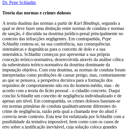
Dr. Pepe Schladitz
Teoria das normas e crimes dolosos
A teoria dualista das normas a partir de
Karl Bindings
, segundo a
qual se deve fazer uma distinção entre normas de conduta e normas
de sanção, é discutida na doutrina jurídico-penal principalmente no
contexto das infracções negligentes. Em contrapartida,
Pepe
Schladitz
centrou-se, na sua conferência, nas consequências
sistemáticas e dogmáticas para o conceito de dolo e a sua
sistemática. Schladitz começou por apresentar a sua própria
conceção teórico-normativa, desenvolvida através da análise crítica
da subestrutura teórico-normativa da doutrina dominante da
imputação objetiva. Com esta doutrina, as normas de conduta foram
interpretadas como proibições de causar perigo, mas, contrariamente
ao que se pensava, a perspetiva decisiva para a formação dos
requisitos de comportamento não era do homem-médio, mas - de
acordo com a teoria do lícito pessoal - o cidadão concreto. Daqui
conclui
Schladitz
um conceito de negligência individualizado e de
apenas um nível. Em contrapartida, os crimes dolosos baseiam-se
em normas primárias de conduta qualitativamente diferentes do
crime de negligência, razão pela qual a chamada tese do aliud é
correcta neste contexto. Esta tese foi enfatizada por
Schladitz
com a
punibilidade da tentativa impossível, bem como com os casos de
erro sobre a justificação inevitável, cuja solução coloca grandes