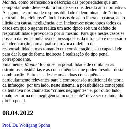
Montiel
, como oferecendo a descrição das propriedades que um
comportamento deve exibir a fim de ser considerado anti-normativo.
A segunda estrutura de responsabilidade é denominada de "crimes
de resultado defeituoso". Inclui casos de actio libera em causa, actio
illicita em causa, negligência, etc. Incluem-se neste topos todos os
casos em que o agente realiza um acto típico sob um defeito de
responsabilidade provocado por si mesmo. Para que nestes casos se
possam dar em simultâneo os pressupostos da infracção é necessário
atender à acção com a qual se provoca o defeito de
responsabilidade, mas tomando em consideração a sua capacidade
para dar lugar de forma indirecta à realização do tipo penal
correspondente.
Finalmente,
Montiel
focou-se na possibilidade de combinar as
estruturas subsidiárias e as consequências que podem resultar desta
combinação. Entre elas destacam-se duas consequências
particularmente relevantes para a compreensão tradicional da teoria
da infracção: por um lado, neste sistema, a possibilidade conceptual
da tentativa nos chamados "crimes negligentes" e, por outro lado,
qualquer forma de "negligência inconsciente" deve ser excluída do
direito penal.
08.04.2022
Prof. Dr. Wolfgang Spohn