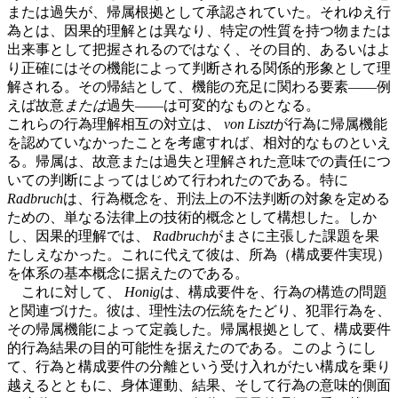
または過失が、帰属根拠として承認されていた。それゆえ行
為とは、因果的理解とは異なり、特定の性質を持つ物または
出来事として把握されるのではなく、その目的、あるいはよ
り正確にはその機能によって判断される関係的形象として理
解される。その帰結として、機能の充足に関わる要素——例
えば故意
または
過失——は可変的なものとなる。
これらの行為理解相互の対立は、
von Liszt
が行為に帰属機能
を認めていなかったことを考慮すれば、相対的なものといえ
る。帰属は、故意または過失と理解された意味での責任につ
いての判断によってはじめて行われたのである。特に
Radbruch
は、行為概念を、刑法上の不法判断の対象を定める
ための、単なる法律上の技術的概念として構想した。しか
し、因果的理解では、
Radbruch
がまさに主張した課題を果
たしえなかった。これに代えて彼は、所為（構成要件実現）
を体系の基本概念に据えたのである。
これに対して、
Honig
は、構成要件を、行為の構造の問題
と関連づけた。彼は、理性法の伝統をたどり、犯罪行為を、
その帰属機能によって定義した。帰属根拠として、構成要件
的行為結果の目的可能性を据えたのである。このようにし
て、行為と構成要件の分離という受け入れがたい構成を乗り
越えるとともに、身体運動、結果、そして行為の意味的側面