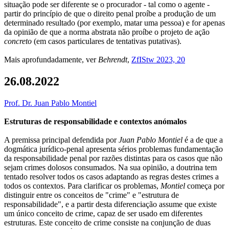
situação pode ser diferente se o procurador - tal como o agente -
partir do princípio de que o direito penal proíbe a produção de um
determinado resultado (por exemplo, matar uma pessoa) e for apenas
da opinião de que a norma abstrata não proíbe o projeto de ação
concreto
(em casos particulares de tentativas putativas).
Mais aprofundadamente, ver
Behrendt
,
ZfIStw 2023, 20
26.08.2022
Prof. Dr. Juan Pablo Montiel
Estruturas de responsabilidade e contextos anómalos
A premissa principal defendida por
Juan Pablo Montiel
é a de que a
dogmática jurídico-penal apresenta sérios problemas fundamentação
da responsabilidade penal por razões distintas para os casos que não
sejam crimes dolosos consumados. Na sua opinião, a doutrina tem
tentado resolver todos os casos adaptando as regras destes crimes a
todos os contextos. Para clarificar os problemas,
Montiel
começa por
distinguir entre os conceitos de "crime" e "estrutura de
responsabilidade", e a partir desta diferenciação assume que existe
um único conceito de crime, capaz de ser usado em diferentes
estruturas. Este conceito de crime consiste na conjunção de duas