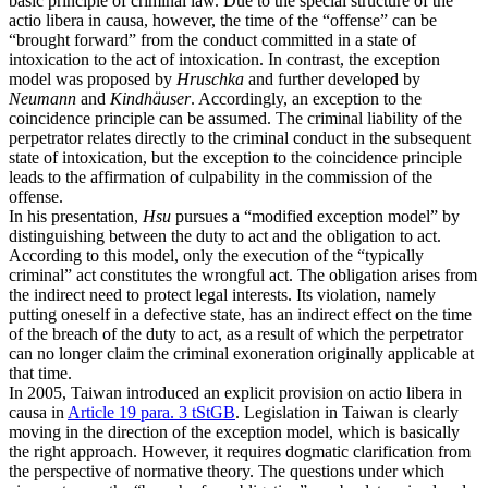
basic principle of criminal law. Due to the special structure of the
actio libera in causa, however, the time of the “offense” can be
“brought forward” from the conduct committed in a state of
intoxication to the act of intoxication. In contrast, the exception
model was proposed by
Hruschka
and further developed by
Neumann
and
Kindhäuser
. Accordingly, an exception to the
coincidence principle can be assumed. The criminal liability of the
perpetrator relates directly to the criminal conduct in the subsequent
state of intoxication, but the exception to the coincidence principle
leads to the affirmation of culpability in the commission of the
offense.
In his presentation,
Hsu
pursues a “modified exception model” by
distinguishing between the duty to act and the obligation to act.
According to this model, only the execution of the “typically
criminal” act constitutes the wrongful act. The obligation arises from
the indirect need to protect legal interests. Its violation, namely
putting oneself in a defective state, has an indirect effect on the time
of the breach of the duty to act, as a result of which the perpetrator
can no longer claim the criminal exoneration originally applicable at
that time.
In 2005, Taiwan introduced an explicit provision on actio libera in
causa in
Article 19 para. 3 tStGB
. Legislation in Taiwan is clearly
moving in the direction of the exception model, which is basically
the right approach. However, it requires dogmatic clarification from
the perspective of normative theory. The questions under which