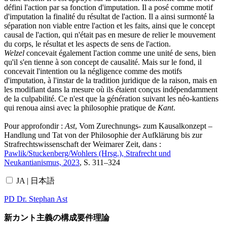
défini l'action par sa fonction d'imputation. Il a posé comme motif
d'imputation la finalité du résultat de l'action. Il a ainsi surmonté la
séparation non viable entre l'action et les faits, ainsi que le concept
causal de l'action, qui n'était pas en mesure de relier le mouvement
du corps, le résultat et les aspects de sens de l'action.
Welzel
concevait également l'action comme une unité de sens, bien
qu'il s'en tienne à son concept de causalité. Mais sur le fond, il
concevait l'intention ou la négligence comme des motifs
d'imputation, à l'instar de la tradition juridique de la raison, mais en
les modifiant dans la mesure où ils étaient conçus indépendamment
de la culpabilité. Ce n'est que la génération suivant les néo-kantiens
qui renoua ainsi avec la philosophie pratique de
Kant
.
Pour approfondir :
Ast
, Vom Zurechnungs- zum Kausalkonzept –
Handlung und Tat von der Philosophie der Aufklärung bis zur
Strafrechtswissenschaft der Weimarer Zeit, dans :
Pawlik/Stuckenberg/Wohlers (Hrsg.), Strafrecht und
Neukantianismus, 2023
, S. 311–324
JA | 日本語
PD Dr. Stephan Ast
新カント主義の構成要件理論