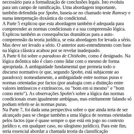
necessário para a formalização de conclusões legais. Isto evoluiu
para um campo de ramificação. Uma abordagem importante,
também defendida por
Spohn
, baseia-se no chamado teste
Ramsey
e
numa interpretação doxástica do condicional.
A Parte 5 explicou que esta abordagem também é adequada para
compreender as normas condicionais e a sua compreensão lógica.
Explicou também as consequências dramáticas para a auto-
compreensão da teoria jurídica, se esta abordagem for levada a sério.
Mas deve ser levado a sério. O anterior auto-entendimento com base
na lógica clássica acabou por se revelar inadequado.
A Parte 6 foi sobre
o paradoxo de Chisholm
, como é designado. Na
lógica deôntica não é claro como lidar com o mesmo de forma
apropriada. A ambiguidade fundamental que permeia todo o
discurso normativo (e que, segundo
Spohn
, está subjacente ao
paradoxo): nomeadamente, a ambiguidade entre normas puras e
normas orientadas por factos (por analogia com a distinção entre
valores intrínsecos e extrínsecos, ou "bom em si mesmo" e "bom
como meio"). As observações
Spohn's
sobre a lógica das normas
condicionais eram igualmente ambíguas, mas estritamente falando só
podiam referir-se às normas puras.
Na Parte 7, foi dada uma perspectiva sobre o que ainda teria de ser
alcançado para se chegar também a uma lógica de normas orientadas
pelos factos (que é quase sempre o que está em jogo no contexto
jurídico e, em qualquer caso, no silogismo jurídico). Para este fim,
seria essencial abordar a chamada teoria da classificação