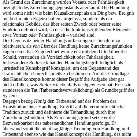
Als Grund der Zurechnung wurden Vorsatz oder Fahrlässigkeit
bezüglich des Zurechnungsgegenstands anerkannt. Die Handlung
wird somit nicht wie beim Kausalkonzept als ein Ding bzw. Ereignis
mit bestimmten Eigenschaften aufgefasst, sondern als ein
relationales Gebilde, das über seinen Zweck oder besser seine
Funktion definiert wird, so dass die funktionserfüllenden Elemente –
etwa Vorsatz
oder
Fahrlässigkeit – variabel sind.
Der Gegensatz beider Handlungsauffassungen ist insofern zu
relativieren, als
von Liszt
der Handlung keine Zurechnungsfunktion
zugemessen hat. Zugerechnet wurde erst mit dem Urteil über die
Schuld, verstanden als Vorsätzlichkeit oder Fahrlässigkeit.
Insbesondere
Radbruch
hat den Handlungsbegriff lediglich als
juristischen Kunstbegriff konzipiert, um den Gegenstand des
strafrechtlichen Unrechtsurteils zu bestimmen. Auf der Grundlage
des Kausalkonzepts konnte dieser Begriff die Aufgabe aber gar
nicht erfüllen, was
Radbruch
ebenfalls nachgewiesen hat. Er setzte
stattdessen die Tat (Tatbestandsverwirklichung) als Grundbegriff des
Systems.
Dagegen bezog
Honig
den Tatbestand auf das Problem der
Konstitution einer Handlung. Er griff auf die vernunftrechtliche
Tradition zurück und definierte die Tathandlung durch ihre
Zurechnungsfunktion. Als Zurechnungsgrund setzte er die
Bezweckbarkeit des tatbestandlichen Handlungserfolgs. Er
überwand somit die nicht tragfähige Trennung von Handlung und
Tatbestand ebenso wie das Kausalkonzept der Handlung, das nicht