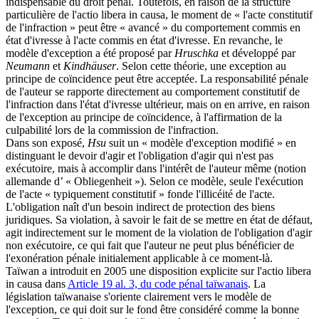
indispensable du droit pénal. Toutefois, en raison de la structure
particulière de l'actio libera in causa, le moment de « l'acte constitutif
de l'infraction » peut être « avancé » du comportement commis en
état d'ivresse à l'acte commis en état d'ivresse. En revanche, le
modèle d'exception a été proposé par
Hruschka
et développé par
Neumann
et
Kindhäuser
. Selon cette théorie, une exception au
principe de coïncidence peut être acceptée. La responsabilité pénale
de l'auteur se rapporte directement au comportement constitutif de
l'infraction dans l'état d'ivresse ultérieur, mais on en arrive, en raison
de l'exception au principe de coïncidence, à l'affirmation de la
culpabilité lors de la commission de l'infraction.
Dans son exposé,
Hsu
suit un « modèle d'exception modifié » en
distinguant le devoir d'agir et l'obligation d'agir qui n'est pas
exécutoire, mais à accomplir dans l'intérêt de l'auteur même (notion
allemande d’ « Obliegenheit »). Selon ce modèle, seule l'exécution
de l'acte « typiquement constitutif » fonde l'illicéité de l'acte.
L'obligation naît d'un besoin indirect de protection des biens
juridiques. Sa violation, à savoir le fait de se mettre en état de défaut,
agit indirectement sur le moment de la violation de l'obligation d'agir
non exécutoire, ce qui fait que l'auteur ne peut plus bénéficier de
l'exonération pénale initialement applicable à ce moment-là.
Taïwan a introduit en 2005 une disposition explicite sur l'actio libera
in causa dans
Article 19 al. 3, du code pénal taïwanais
. La
législation taïwanaise s'oriente clairement vers le modèle de
l'exception, ce qui doit sur le fond être considéré comme la bonne