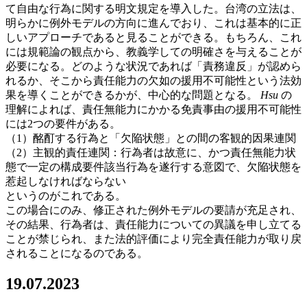
て自由な行為に関する明文規定を導入した。台湾の立法は、
明らかに例外モデルの方向に進んでおり、これは基本的に正
しいアプローチであると見ることができる。もちろん、これ
には規範論の観点から、教義学しての明確さを与えることが
必要になる。どのような状況であれば「責務違反」が認めら
れるか、そこから責任能力の欠如の援用不可能性という法効
果を導くことができるかが、中心的な問題となる。
Hsu
の
理解によれば、責任無能力にかかる免責事由の援用不可能性
には2つの要件がある。
（1）酩酊する行為と「欠陥状態」との間の客観的因果連関
（2）主観的責任連関：行為者は故意に、かつ責任無能力状
態で一定の構成要件該当行為を遂行する意図で、欠陥状態を
惹起しなければならない
というのがこれである。
この場合にのみ、修正された例外モデルの要請が充足され、
その結果、行為者は、責任能力についての異議を申し立てる
ことが禁じられ、また法的評価により完全責任能力が取り戻
されることになるのである。
19.07.2023