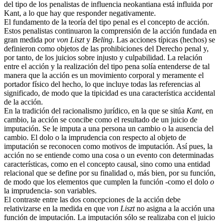
del tipo de los penalistas de influencia neokantiana está influida por
Kant, a lo que hay que responder negativamente.
El fundamento de la teoría del tipo penal es el concepto de acción.
Estos penalistas continuaron la comprensión de la acción fundada en
gran medida por
von Liszt
y
Beling
. Las acciones típicas (hechos) se
definieron como objetos de las prohibiciones del Derecho penal y,
por tanto, de los juicios sobre injusto y culpabilidad. La relación
entre el acción y la realización del tipo pena solía entenderse de tal
manera que la acción es un movimiento corporal y meramente el
portador físico del hecho, lo que incluye todas las referencias al
significado, de modo que la tipicidad es una característica accidental
de la acción.
En la tradición del racionalismo jurídico, en la que se sitúa
Kant
, en
cambio, la acción se concibe como el resultado de un juicio de
imputación. Se le imputa a una persona un cambio o la ausencia del
cambio. El dolo o la imprudencia con respecto al objeto de
imputación se reconocen como motivos de imputación. Así pues, la
acción no se entiende como una cosa o un evento con determinadas
características, como en el concepto causal, sino como una entidad
relacional que se define por su finalidad o, más bien, por su función,
de modo que los elementos que cumplen la función -como el dolo
o
la imprudencia- son variables.
El contraste entre las dos concepciones de la acción debe
relativizarse en la medida en que
von Liszt
no asigna a la acción una
función de imputación. La imputación sólo se realizaba con el juicio