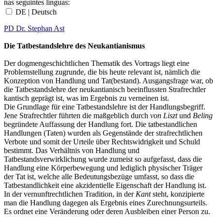
nas seguintes línguas:
DE | Deutsch
PD Dr. Stephan Ast
Die Tatbestandslehre des Neukantianismus
Der dogmengeschichtlichen Thematik des Vortrags liegt eine
Problemstellung zugrunde, die bis heute relevant ist, nämlich die
Konzeption von Handlung und Tat(bestand). Ausgangsfrage war, ob
die Tatbestandslehre der neukantianisch beeinflussten Strafrechtler
kantisch geprägt ist, was im Ergebnis zu verneinen ist.
Die Grundlage für eine Tatbestandslehre ist der Handlungsbegriff.
Jene Strafrechtler führten die maßgeblich durch
von Liszt
und
Beling
begründete Auffassung der Handlung fort. Die tatbestandlichen
Handlungen (Taten) wurden als Gegenstände der strafrechtlichen
Verbote und somit der Urteile über Rechtswidrigkeit und Schuld
bestimmt. Das Verhältnis von Handlung und
Tatbestandsverwirklichung wurde zumeist so aufgefasst, dass die
Handlung eine Körperbewegung und lediglich physischer Träger
der Tat ist, welche alle Bedeutungsbezüge umfasst, so dass die
Tatbestandlichkeit eine akzidentielle Eigenschaft der Handlung ist.
In der vernunftrechtlichen Tradition, in der
Kant
steht, konzipierte
man die Handlung dagegen als Ergebnis eines Zurechnungsurteils.
Es ordnet eine Veränderung oder deren Ausbleiben einer Person zu.