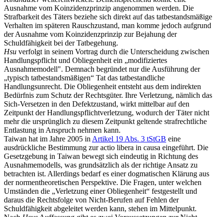
Ausnahme vom Koinzidenzprinzip angenommen werden. Die
Strafbarkeit des Täters beziehe sich direkt auf das tatbestandsmäßige
Verhalten im späteren Rauschzustand, man komme jedoch aufgrund
der Ausnahme vom Koinzidenzprinzip zur Bejahung der
Schuldfähigkeit bei der Tatbegehung.
Hsu
verfolgt in seinem Vortrag durch die Unterscheidung zwischen
Handlungspflicht und Obliegenheit ein „modifiziertes
Ausnahmemodell". Demnach begründet nur die Ausführung der
„typisch tatbestandsmäßigen“ Tat das tatbestandliche
Handlungsunrecht. Die Obliegenheit entsteht aus dem indirekten
Bedürfnis zum Schutz der Rechtsgüter. Ihre Verletzung, nämlich das
Sich-Versetzen in den Defektzustand, wirkt mittelbar auf den
Zeitpunkt der Handlungspflichtverletzung, wodurch der Täter nicht
mehr die ursprünglich zu diesem Zeitpunkt geltende strafrechtliche
Entlastung in Anspruch nehmen kann.
Taiwan hat im Jahre 2005 in
Artikel 19 Abs. 3 tStGB
eine
ausdrückliche Bestimmung zur actio libera in causa eingeführt. Die
Gesetzgebung in Taiwan bewegt sich eindeutig in Richtung des
Ausnahmemodells, was grundsätzlich als der richtige Ansatz zu
betrachten ist. Allerdings bedarf es einer dogmatischen Klärung aus
der normentheoretischen Perspektive. Die Fragen, unter welchen
Umständen die „Verletzung einer Obliegenheit“ festgestellt und
daraus die Rechtsfolge von Nicht-Berufen auf Fehlen der
Schuldfähigkeit abgeleitet werden kann, stehen im Mittelpunkt.