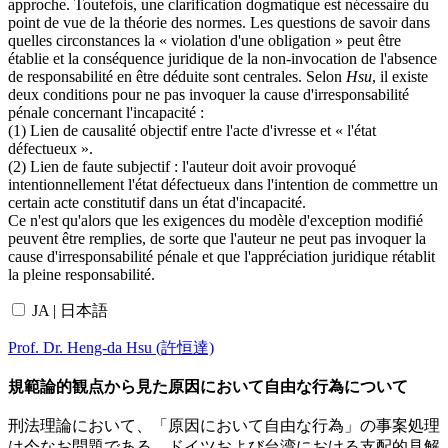
approche. Toutefois, une clarification dogmatique est nécessaire du
point de vue de la théorie des normes. Les questions de savoir dans
quelles circonstances la « violation d'une obligation » peut être
établie et la conséquence juridique de la non-invocation de l'absence
de responsabilité en être déduite sont centrales. Selon
Hsu
, il existe
deux conditions pour ne pas invoquer la cause d'irresponsabilité
pénale concernant l'incapacité :
(1) Lien de causalité objectif entre l'acte d'ivresse et « l'état
défectueux ».
(2) Lien de faute subjectif : l'auteur doit avoir provoqué
intentionnellement l'état défectueux dans l'intention de commettre un
certain acte constitutif dans un état d'incapacité.
Ce n'est qu'alors que les exigences du modèle d'exception modifié
peuvent être remplies, de sorte que l'auteur ne peut pas invoquer la
cause d'irresponsabilité pénale et que l'appréciation juridique rétablit
la pleine responsabilité.
JA | 日本語
Prof. Dr. Heng-da Hsu (許恒達)
規範論的観点から見た原因において自由な行為について
刑法理論において、「原因において自由な行為」の事案処理
は今なお問題である。ドイツおよび台湾における支配的見解