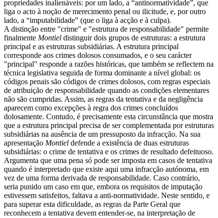
propriedades inalienáveis: por um lado, a “antinormatividade”, que
liga o acto à noção de merecimento penal ou ilicitude, e, por outro
lado, a “imputabilidade” (que o liga à acção e à culpa).
A distinção entre "crime" e "estrutura de responsabilidade" permite
finalmente
Montiel
distinguir dois grupos de estruturas: a estrutura
principal e as estruturas subsidiárias. A estrutura principal
corresponde aos crimes dolosos consumados, e o seu carácter
"principal" responde a razões históricas, que também se reflectem na
técnica legislativa seguida de forma dominante a nível global: os
códigos penais são códigos de crimes dolosos, com regras especiais
de atribuição de responsabilidade quando as condições elementares
não são cumpridas. Assim, as regras da tentativa e da negligência
aparecem como excepções à regra dos crimes concluídos
dolosamente. Contudo, é precisamente esta circunstância que mostra
que a estrutura principal precisa de ser complementada por estruturas
subsidiárias na ausência de um pressuposto da infracção. Na sua
apresentação
Montiel
defende a existência de duas estruturas
subsidiárias: o crime de tentativa e os crimes de resultado defeituoso.
Argumenta que uma pena só pode ser imposta em casos de tentativa
quando é interpretado que existe aqui uma infracção autónoma, em
vez de uma forma derivada de responsabilidade. Caso contrário,
seria punido um caso em que, embora os requisitos de imputação
estivessem satisfeitos, faltava a anti-normatividade. Neste sentido, e
para superar esta dificuldade, as regras da Parte Geral que
reconhecem a tentativa devem entender-se, na interpretação de