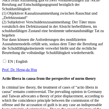
Nach
Hsus
Auffassung gibt es zwei Voraussetzungen zur Nicht-
Berufung auf Entschuldigungsgrund bezüglich der
Schuldunfähigkeit:
(1) Objektiver Kausalzusammenhang zwischen Rauschtat und
„Defektzustand“
(2) Subjektiver Verschuldenszusammenhang: Der Täter muss
vorsätzlich den Defektzustand in der Absicht herbeiführen, im
schuldunfähigen Zustand eine bestimmte tatbestandsmäßige Tat zu
begehen
Nur dann können die Anforderungen des modifizierten
Ausnahmemodells erfüllt sein, sodass dem Täter die Berufung auf
die Schuldfähigkeitseinrede verwehrt bleibt und die rechtliche
Beurteilung die vollständige Schuldfähigkeit wiederherstellt.
EN | English
Prof. Dr. Heng-da Hsu
Actio libera in causa from the perspective of norm theory
In criminal law theory, the treatment of cases of “actio libera in
causa” remains controversial. The prevailing opinion in Germany
and Taiwan advocates a theory of prior displacement, according to
which the coincidence principle between the commission of the
offense and the accusation of guilt is in any case an indispensable