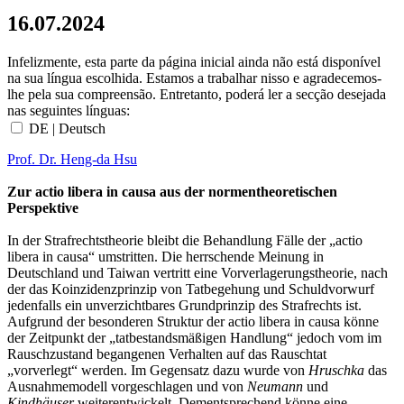
16.07.2024
Infelizmente, esta parte da página inicial ainda não está disponível
na sua língua escolhida. Estamos a trabalhar nisso e agradecemos-
lhe pela sua compreensão. Entretanto, poderá ler a secção desejada
nas seguintes línguas:
DE | Deutsch
Prof. Dr. Heng-da Hsu
Zur actio libera in causa aus der normentheoretischen
Perspektive
In der Strafrechtstheorie bleibt die Behandlung Fälle der „actio
libera in causa“ umstritten. Die herrschende Meinung in
Deutschland und Taiwan vertritt eine Vorverlagerungstheorie, nach
der das Koinzidenzprinzip von Tatbegehung und Schuldvorwurf
jedenfalls ein unverzichtbares Grundprinzip des Strafrechts ist.
Aufgrund der besonderen Struktur der actio libera in causa könne
der Zeitpunkt der „tatbestandsmäßigen Handlung“ jedoch vom im
Rauschzustand begangenen Verhalten auf das Rauschtat
„vorverlegt“ werden. Im Gegensatz dazu wurde von
Hruschka
das
Ausnahmemodell vorgeschlagen und von
Neumann
und
Kindhäuser
weiterentwickelt. Dementsprechend könne eine