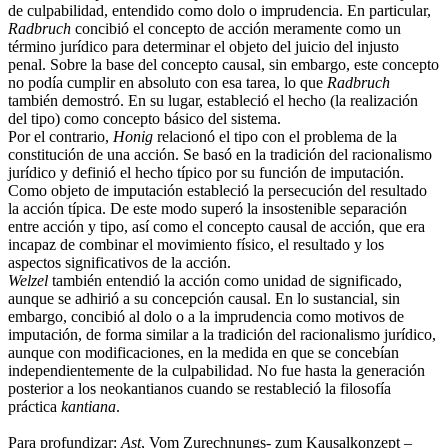
de culpabilidad, entendido como dolo o imprudencia. En particular,
Radbruch
concibió el concepto de acción meramente como un
término jurídico para determinar el objeto del juicio del injusto
penal. Sobre la base del concepto causal, sin embargo, este concepto
no podía cumplir en absoluto con esa tarea, lo que
Radbruch
también demostró. En su lugar, estableció el hecho (la realización
del tipo) como concepto básico del sistema.
Por el contrario,
Honig
relacionó el tipo con el problema de la
constitución de una acción. Se basó en la tradición del racionalismo
jurídico y definió el hecho típico por su función de imputación.
Como objeto de imputación estableció la persecución del resultado
la acción típica. De este modo superó la insostenible separación
entre acción y tipo, así como el concepto causal de acción, que era
incapaz de combinar el movimiento físico, el resultado y los
aspectos significativos de la acción.
Welzel
también entendió la acción como unidad de significado,
aunque se adhirió a su concepción causal. En lo sustancial, sin
embargo, concibió al dolo o a la imprudencia como motivos de
imputación, de forma similar a la tradición del racionalismo jurídico,
aunque con modificaciones, en la medida en que se concebían
independientemente de la culpabilidad. No fue hasta la generación
posterior a los neokantianos cuando se restableció la filosofía
práctica
kantiana
.
Para profundizar:
Ast
, Vom Zurechnungs- zum Kausalkonzept –