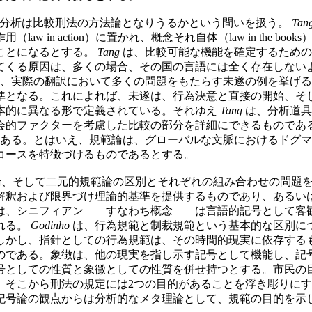
分析は比較刑法の方法論となりうるかという問いを扱う。
Tan
 in action）に置かれ、概念それ自体（law in the 
ことになるとする。
Tang
は、比較可能な機能を確定するための
てくる原因は、多くの場合、その国の言語には全く存在しない
、実際の翻訳において多くの問題をもたらす未遂の例を挙げる
準となる。これによれば、未遂は、行為決意と直接の開始、そ
本的に異なる形で定義されている。それゆえ
Tang
は、分析道具
会的ファクターを考慮した比較の部分を詳細にできるものであ
らある。とはいえ、規範論は、グローバルな文脈におけるドグ
コースを特徴づけるものであるとする。
、そして二元的規範論の区別とそれぞれの組み合わせの問題
解釈および限界づけ理論的基準を提供するものであり、あるい
は、シニフィアン——すなわち概念——は言語的記号として客
れる。
Godinho
は、行為規範と制裁規範という基本的な区別に
しかし、指針としての行為規範は、その時間的現実に依存する
のである。象徴は、他の現実を指し示す記号として機能し、記
号としての性質と象徴としての性質を併せ持つとする。市民の
、そこから刑法の規定には2つの目的があることを浮き彫りにす
記号論の観点からは分析的なメタ理論として、規範の目的を示