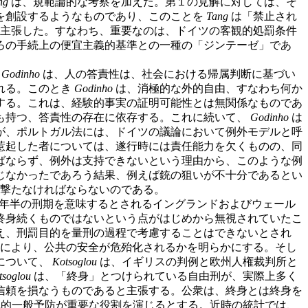
ng
は、規範論的な考察を加えた。第１の見解に対しては、そ
を創設するようなものであり、このことを
Tang
は「禁止され
主張した。すなわち、重要なのは、ドイツの客観的処罰条件
ろの手続上の便宜主義的基準との一種の「ジンテーゼ」であ
に
Godinho
は、人の答責性は、社会における帰属判断に基づい
れる。このとき
Godinho
は、消極的な外的自由、すなわち何か
する。これは、経験的事実の証明可能性とは無関係なものであ
も持つ、答責性の存在に依存する。これに続いて、
Godinho
は
が、ポルトガル法には、ドイツの議論において例外モデルと呼
惹起した者については、遂行時には責任能力を欠くものの、同
ばならず、例外は支持できないという理由から、このような例
じなかったであろう結果、例えば銃の狙いが不十分であるとい
回撃たなければならないのである。
6年半の刑期を意味するとされるイングランドおよびウェール
終身続くものではないという点がはじめから無視されていたこ
え、刑罰目的を量刑の過程で考慮することはできないとされ
放により、公共の安全が危殆化されるかを明らかにする。そし
について、
Kotsoglou
は、イギリスの判例と欧州人権裁判所と
tsoglou
は、「終身」とつけられている自由刑が、実際上多く
信頼を損なうものであると主張する。公衆は、終身とは終身を
的一般予防が重要な役割を演じるとする。近時の統計では、