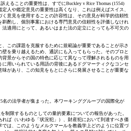
性は、すでにBuckley v Rice Thomas (1554)
鑑定人や鑑定意見の重要性は高くなり、これは例えばスイス、
づく意見を使用することの許容性は、その意見が科学的信頼性
を斟酌し、個別事案における専門意見の信頼性を評価しなけれ
、法適用にとって、あるいはまた法の定立にとっても不可欠の
と、この課題を克服するために規範論が重要であることが示さ
の壁を乗り越えるため、通訳にも入ってもらった。そのプロと
的背景からその国の特色に応じて異なって理解されるものを用
うに用いられている用語の背後にあるドグマーティクなコンセ
意味があり、この知見をもとにさらに発展させることが重要な
5名の法学者が集まった。本ワーキンググループの国際化が
を制限するものとしての量的要素についての報告があった。
あれば（いわゆる「状況犯」）、財産犯において到達すべき価
学では、このようなメルクマールを教義学上どのように位置づ