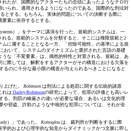
されたが、国際的なアクターたちの念頭にあったようなテロ行
用いられ、適用されるようになったのである。国際的な刑法対
るとする。もちろん、実体的問題についての決断する際に
成要素に依存するとする。
ative Systems）」をテーマに講演を行った。規範的システムは、一
される。規範的システムを分類すると、そこには権限規範と2
テムに属することとなる一方、「控除可能性」の基準による規
において、システムのダイナミズムと選択された言語の基礎
ような「不変要素」は、偶然的特性と対置される。規範は、あ
釈に際しては、解釈をするアクターがその構造における欠落を
するのに十分な最小限の構造が与えられるべきことになると
り上げた。
Robinson
は刑法による処罰に関する伝統的諸原
これは
Darley/Robinson
の研究によって、犯罪の評価とも高いレ
する。刑罰の峻厳さの違いが必要な場合、あるいは文化的理
撃や窃盗、詐欺のような中核的な犯罪については、それが全
eriously）」であった。
Kotsoglou
は、裁判所が判断をするに際
医学的および心理学的な知見からダイナミックかつ文脈に即し