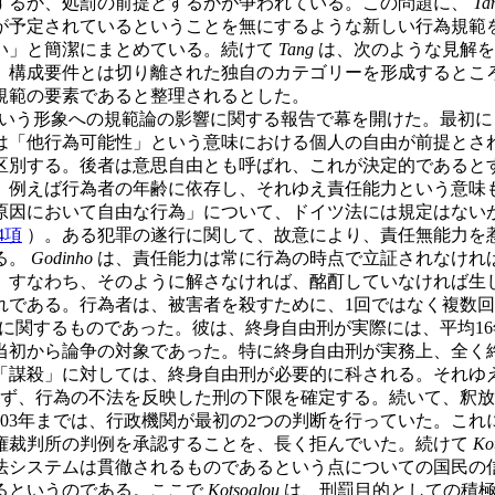
するか、処罰の前提とするかが争われている。この問題に、
Ta
が予定されているということを無にするような新しい行為規範
い」と簡潔にまとめている。続けて
Tang
は、次のような見解を
、構成要件とは切り離された独自のカテゴリーを形成するとこ
規範の要素であると整理されるとした。
いう形象への規範論の影響に関する報告で幕を開けた。最初
は「他行為可能性」という意味における個人の自由が前提とさ
区別する。後者は意思自由とも呼ばれ、これが決定的であると
、例えば行為者の年齢に依存し、それゆえ責任能力という意味
原因において自由な行為」について、ドイツ法には規定はない
4項
）。ある犯罪の遂行に関して、故意により、責任無能力を
る。
Godinho
は、責任能力は常に行為の時点で立証されなけれ
。すなわち、そのように解さなければ、酩酊していなければ生
れである。行為者は、被害者を殺すために、1回ではなく複数
に関するものであった。彼は、終身自由刑が実際には、平均1
当初から論争の対象であった。特に終身自由刑が実務上、全く
「謀殺」に対しては、終身自由刑が必要的に科される。それゆ
まず、行為の不法を反映した刑の下限を確定する。続いて、釈
003年までは、行政機関が最初の2つの判断を行っていた。これ
権裁判所の判例を承認することを、長く拒んでいた。続けて
Ko
、法システムは貫徹されるものであるという点についての国民の
るというのである。ここで
Kotsoglou
は、刑罰目的としての積極