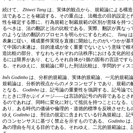
続けて、
Zhiwei Tang
は、実体的観点から、規範論による構造
法であることを確認する。その重点は、法概念の目的設定と作用（law
性を確定する際に、行為規範と制裁規範の区別が意味を持つ
るべきは、法の翻訳と法の比較である。実際、翻訳が異なっ
のような法の翻訳のプロセスを明らかにするために、
Tang
は
表象に従い、構成要件実現を直接に開始したのがいつかが基
て中国の未遂は、目的達成が全く重要でないという意味で根
造比較の部分、すなわちそれぞれの法秩序における文化的社
るには限界があり、むしろそれ自体が1個の固有の言語です
る。それゆえに、規範論に即した刑法比較は、学問的ディス
Inês Godinho
は、分析的規範論、実体的規範論、一元的規範論
規範論は、分析的視点からのメタコンセプトであり、規範の
となる。
Godinho
は、記号論の重要性を強調する。記号論で
たときに浮かぶイメージ——は言語的記号の内容であるとさ
るのであれば、同時に変化に対して抵抗を持つことになる。
あり、ある時代の価値や倫理的・道徳的標準を反映させたも
ゆえ
Godinho
は、刑法の規定に含まれている行為規範は、記
のコンセンサスに基づく禁止を示すものである。
Godinho
は
為の理由を与える目的である。それゆえ、二元的規範論は、