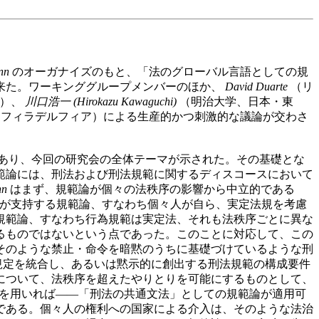
nn
のオーガナイズのもと、「法のグローバル言語としての規
来た。ワーキンググループメンバーのほか、
David Duarte
（リ
）、
川口浩一 (Hirokazu Kawaguchi)
（明治大学、日本・東
フィラデルフィア）による生産的かつ刺激的な議論が交わさ
uage‘?）」であり、今回の研究会の全体テーマが示された。その基礎とな
範論には、刑法および刑法規範に関するディスコースにおいて
nn
はまず、規範論が個々の法秩序の影響から中立的である
が支持する規範論、すなわち個々人が自ら、実定法規を考慮
規範論、すなわち行為規範は実定法、それも法秩序ごとに異な
るものではないという点であった。このことに対応して、この
そのような禁止・命令を暗黙のうちに基礎づけているような刑
規定を統合し、あるいは黙示的に創出する刑法規範の構成要件
について、法秩序を超えたやりとりを可能にするものとして、
を用いれば——「刑法の共通文法」としての規範論が適用可
である。個々人の権利への国家による介入は、そのような法治