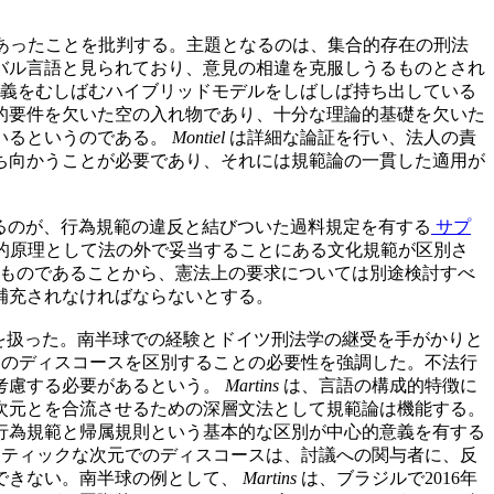
あったことを批判する。主題となるのは、集合的存在の刑法
バル言語と見られており、意見の相違を克服しうるものとされ
義をむしばむハイブリッドモデルをしばしば持ち出している
的要件を欠いた空の入れ物であり、十分な理論的基礎を欠いた
いるというのである。
Montiel
は詳細な論証を行い、法人の責
ち向かうことが必要であり、それには規範論の一貫した適用が
るのが、行為規範の違反と結びついた過料規定を有する
サプ
的原理として法の外で妥当することにある文化規範が区別さ
ものであることから、憲法上の要求については別途検討すべ
補充されなければならないとする。
を扱った。南半球での経験とドイツ刑法学の継受を手がかりと
のディスコースを区別することの必要性を強調した。不法行
考慮する必要があるという。
Martins
は、言語の構成的特徴に
次元とを合流させるための深層文法として規範論は機能する。
行為規範と帰属規則という基本的な区別が中心的意義を有する
ティックな次元でのディスコースは、討議への関与者に、反
できない。南半球の例として、
Martins
は、ブラジルで2016年