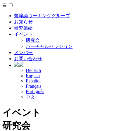
☰
規範論ワーキンググループ
お知らせ
研究業績
イベント
研究会
バーチャルセッション
メンバー
お問い合わせ
Deutsch
English
Español
Français
Português
中文
イベント
研究会