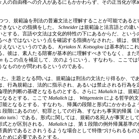
々人の自由権への介入があるにもかかわらず、その正当化が求
つつ、規範論を刑法の普遍文法と理解することが可能であると
できないとの指摘をした。
Schneider
は規範論と法言語との違い
いとする。言語や文法は文化的特性の下にあるからだ、という
るべきではないという点を確認する指摘がなされた。彼は、個
りえないというのである。
Kyriakos N. Kotsoglou
は基本的にこれ
る。彼は、素人たる陪審が基本的に理解すべきでもなく、また
on
もこの点を補足して、次のようにいう。すなわち、ここでは
うなものかが問われるというのである。
した。主題となる問いは、規範論は刑法の文法たり得るか、で
は、行為規範は、法的に指示され、あるいは禁止される行為を
論理的判断の基礎となるものとする。さらに
Mañalich
は、規範
になるとする。ここで
Mañalich
は、
Wittgenstein
による哲学的文
可能となるとする。すなわち、帰属の段階と形式にかかわるよ
にあるのが、犯罪としての行為、すなわち事実的帰属〔imputat
atio iuris〕である。形式に関しては、規範の名宛人が事
形式とが区別される。
Mañalich
は、第１段階の例外帰属基準の
答責的であるとされうるような場合として特徴づけられるもの
るために必要であるとする。