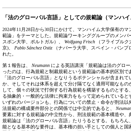
「法のグローバル言語」としての規範論（マンハイム、2
2024年11月28日から30日にかけて、マンハイム大学保有
範論」をテーマとした。規範論ワーキンググループのメンバ
スボン大学、ポルトガル）、
Wolfgang Frisch
（フライブルク
京)、
Pablo Sánchez Ostiz
（ナバーラ大学、スペイン・パンプ
れた。
第１報告は、
Neumann
による英語講演「規範論は法のグローバル言語か
ったのは、行為規範と制裁規範という規範論の基本的区別で
「法のグローバル言語」となりうるポテンシャルが含まれて
か、そしてそれは体系を超えて分け隔てなく適用可能なもの
して、個々の状況で打倒する行為規範を構築するものとする
る抽象的・一般的な法律に拘束力をもって定められていると
いずれのバージョンも、行為についての禁止・命令が刑法以
法規範の構成要件部分との関係では中立的であると、
Neuma
要素に対する規範論の中立性から、刑法規範の基本構造や、
規範論は「法のグローバル言語」たりうるとする。もちろん
能となる基本的な要件は、基本権の担い手としての個人と国