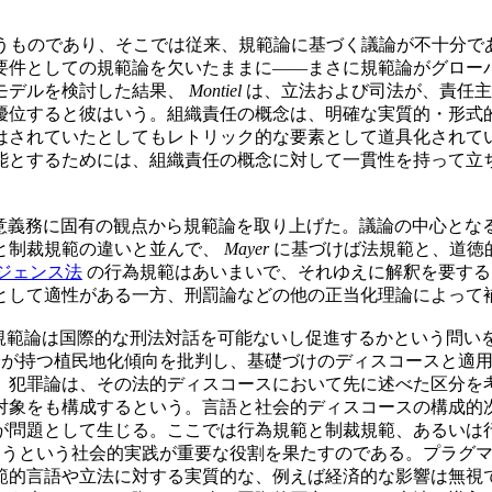
うものであり、そこでは従来、規範論に基づく議論が不十分で
要件としての規範論を欠いたままに——まさに規範論がグロー
モデルを検討した結果、
Montiel
は、立法および司法が、責任主
優位すると彼はいう。組織責任の概念は、明確な実質的・形式
はされていたとしてもレトリック的な要素として道具化されて
能とするためには、組織責任の概念に対して一貫性を持って立
意義務に固有の観点から規範論を取り上げた。議論の中心とな
と制裁規範の違いと並んで、
Mayer
に基づけば法規範と、道徳
ジェンス法
の行為規範はあいまいで、それゆえに解釈を要する
として適性がある一方、刑罰論などの他の正当化理論によって
規範論は国際的な刑法対話を可能ないし促進するかという問い
が持つ植民地化傾向を批判し、基礎づけのディスコースと適用
、犯罪論は、その法的ディスコースにおいて先に述べた区分を
対象をも構成するという。言語と社会的ディスコースの構成的
が問題として生じる。ここでは行為規範と制裁規範、あるいは
うという社会的実践が重要な役割を果たすのである。プラグマ
範的言語や立法に対する実質的な、例えば経済的な影響は無視