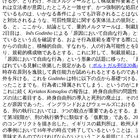
けるか、とりわけ、不法メルクマールとして構成要件要素と
れは立法者が意図したところと一致せず、かつ強制的な処罰
ているものは、いかなる条件によっても許容されることはな
と対比されるような、可罰性限定に関する実体法上の規則と
る、と。ここから、結論として、量的メルクマールは、制裁
2日目は、
Inês Godinho
による「原因において自由な行為」と
ているという点を確認する。およそ行為規範を遵守する際に
からの自由と、積極的自由、すなわち、人の行為可能性とを
り、規範的構成物であるとする。これに対して、制裁規範は
「原因において自由な行為」という形象の話題に移った。「
ばれている見解に依拠した規定がある（
ポルトガル刑法20条
時存在原則を逸脱して責任能力が認められるとするものであ
外を斥ける。これを
Godinho
は特に以下の点から基礎づける
ったことまでも、行為者に帰属されてしまう、というのがこ
これに続く
Kyriakos Kotsoglou
の報告は、終身自由刑の問題性
ズの法に着目する。終身自由刑の導入と死刑の廃止は、その
とが原因であった。イングランドおよびウェールズにおける
る。刑の執行においては、3つの観点が重要であるとする。
て第3段階が、刑の執行猶予に類似する「仮釈放」である。2
のコンフリクトを描き出した。イギリスの裁判所は、欧州人
の事例において16年半の時点で終了しているということは
意味するものでなければならないということを前提にしてい