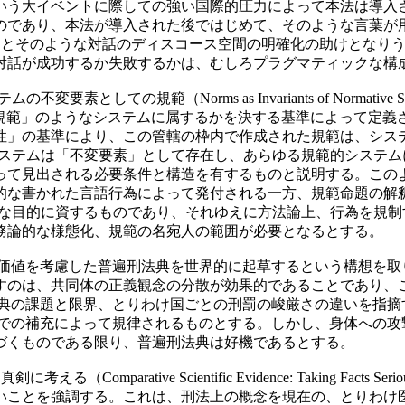
いう大イベントに際しての強い国際的圧力によって本法は導入
のであり、本法が導入された後ではじめて、そのような言葉が
とそのような対話のディスコース空間の明確化の助けとなりう
対話が成功するか失敗するかは、むしろプラグマティックな構
不変要素としての規範（Norms as Invariants of Norm
規範」のようなシステムに属するかを決する基準によって定義
性」の基準により、この管轄の枠内で作成された規範は、シス
ステムは「不変要素」として存在し、あらゆる規範的システム
って見出される必要条件と構造を有するものと説明する。この
的な書かれた言語行為によって発付される一方、規範命題の解
な目的に資するものであり、それゆえに方法論上、行為を規制
務論的な様態化、規範の名宛人の範囲が必要となるとする。
価値を考慮した普遍刑法典を世界的に起草するという構想を取
すのは、共同体の正義観念の分散が効果的であることであり、
典の課題と限界、とりわけ国ごとの刑罰の峻厳さの違いを指摘
での補充によって規律されるものとする。しかし、身体への攻
づくものである限り、普遍刑法典は好機であるとする。
mparative Scientific Evidence: Taking Facts S
いことを強調する。これは、刑法上の概念を現在の、とりわけ