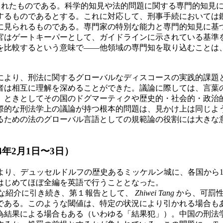
たものである。科学的知見や法的問題に関する専門的知見に訴えることの重要
するものであるとする。これに対応して、刑事手続においては
に見られるものである。専門家の特別な能力と専門的知見に基
官はゲートキーパーとして、ガイドラインに示されている基準
を比較するという意味で——他領域の専門知を取り込むことは
色により、刑法に関するグローバルなディスコースの実践的課題
者は相互に理解を深めることができた。議論に際しては、言葉
、ときとしてその国のドグマーティクや歴史的・社会的・政治
際的な刑法学上の議論が持つ根本的問題は、見かけ上は同じよ
るための法のグローバル言語としての規範論の役割には大きな
年2月1日〜3日）
より、デュッセルドルフの歴史あるミッケルン城に、各国から1
はじめてほぼ全編を英語で行うこととなった。
な紹介に引き続き、第１報告として、
Zhiwei Tang
から、可罰性
である。このような閾値は、特定の状況により引かれる場合も
為結果による場合もある（いわゆる「結果犯」）。中国の刑法