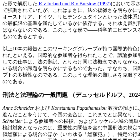
た形で解釈した
R v Ireland und R v Burstow (1997)
において示され
で強調されていたが、これはまさに、法の複雑さを明らかに
オーストリア、ドイツ、リヒテンシュタインといった法体系
の最低限の基準を満たしているかに依存する。それゆえ裁判
ばならないのである。このような形で——科学的エビデンス
ものであるとする。
以上10本の報告とこのワーキンググループが持つ国際的特
れたといえる。国際的な参加者を得られたことで、議論参加
しての仕事は、法の翻訳、とりわけ同じ法概念でありながら
いる場合の課題を明らかにするものであった。すなわち、国
プトの多様性なのである。このような理解の難しさを克服す
のである。
刑法と法理論の一般問題 （デュッセルドルフ、2024
Anne Schneider
および
Konstantina Papathanasiou
教授の招きに
進んだことをうけて、今回の会合は、これまでとは異なり、
Schneider
による参加者への挨拶、およびミッケルン城の簡単
検討対象となったのは、重要性の閾値を含む中国刑法の規定
値総額による場合のほか（いわゆる「総額犯」）、特定の行