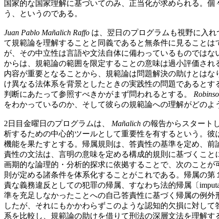
国家的な国家理解に基づいてのみ、正当化が求められる。個
う、というのである。
Juan Pablo Mañalich Raffo
は、翌日のプログラムも視野に入れ
て規範論を理解することと同義であると無条件に見ることは
が、その中立性は言語や文法自体に備わっているものではな
からは、規範論の範囲を限定することの意味は過小評価され
内容が重要となることから、規範論は問題解決の助けとはな
け異なる法体系を背景としたときの実践性の問題であるとす
判断にあたって参照すべきかがまず問われるとする。
Robins
をわかっているのか、そして彼らの規範論への理解がどのよ
2日目金曜日のプログラムは、
Mañalich
の報告からスタート
析するための中心的ツールとして重要性を有するという。彼
機能を果たすとする。帰属規則は、答責性の基準を定め、前
責性の文法は、言明の意味を定める構成的規則に基づくこと
画期的な論理的・分析的探求に依拠することで、次のことが
則が定める諸条件を体系化することがこれである。帰属の第１段階
責な義務違反としての犯罪の帰属、すなわち法的帰属〔imput
準を充足しなかったことへの自己答責性に基づく帰属の例外
したが、それにもかかわらずこのような認知的欠損に対して
系を比較し、規範論の助けを借りて刑法の深層文法を理解す