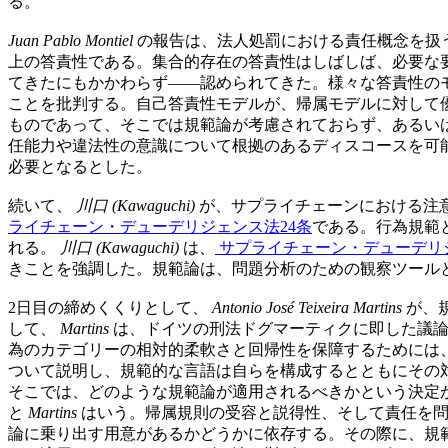
る。
Juan Pablo Montiel
の報告は、法人処罰における責任概念を扱
上の答責性である。集合的存在の答責性はしばしば、必要な
てきたにもかかわらず——認められてきた。様々な答責性の
ことを批判する。自己答責性モデルが、帰属モデルに対して
ものであって、そこでは規範論が考慮されておらず、あるい
任能力や違法性の意識について根拠のあるディスコースを可
必要となるとした。
続いて、
川口 (Kawaguchi)
が、サプライチェーンにおける注
ライチェーン・デューデリジェンス法24条
である。行為規範
れる。
川口 (Kawaguchi)
は、
サプライチェーン・デューデリ
きことを強調した。規範論は、問題分析のための観察ツール
2日目の締めくくりとして、
Antonio José Teixeira Martins
が、
して、
Martins
は、ドイツの刑法ドグマーティクに即した議論
為のカテゴリーの相対的柔軟さと回帰性を保障するためには
ついて説明し、規範的な言語は自らを構成するとともにその
そこでは、どのような規範論が適用されるべきかという決定
と
Martins
はいう。帰属規則の受容と説得性、そして責任を問
論に乗り出す用意があるかどうかに依存する。その際に、規