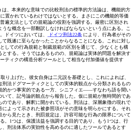
g
は、本来的な意味での比較刑法の標準的方法論は、機能的方
books）に置かれているわけではないとする。まさにこの機能的等価
普遍文法としての規範論の役割を強調する。厳密に区別され
ような概念を一部翻訳しなければならないという点にある。こ
。ドイツにおいては、
ドイツ刑法22条
により、行為者がその
して既遂に至らなかったことからなることになる。これに対し
としての行為規範と制裁規範の区別を通じて、少なくとも構
るとする。そうではあるものの、規範論は実体的問題を解決す
マーティクの構造分析ツールとして相当な付加価値を提供す
を取り上げた。彼女自身は二元説を基礎とし、これによれば、
は刑法ドグマーティクとしての実体的観点から分類されるもの
観的かつ事実的である一方、シニフィエ——すなわち語を聞い
ついて、記号論的観点から報告した。仮に規範が無時間的であ
ものであり、解釈に開かれている。刑法は、深層象徴の現れで
号によって示された被参照項がその意味を明らかにする。それ
目から見たとき、刑罰規定は、許容可能な行為の限界について
る。1つは、保護法益を強調する目的であり、もう1つは、行
し、刑法体系の実効性を高めるのに適したツールであるとす