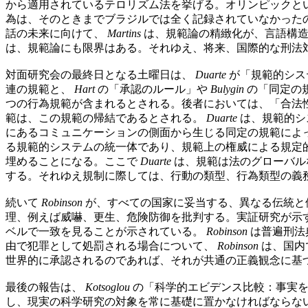
から適用されているテロリズム法を挙げる。オリンピックと
為は、そのときまでブラジルでは全く記録されていなかった
話の未来に向けて、
Martins
は、規範論の精緻化が、言語構造
は、規範論にも限界はある。それゆえ、将来、国際的な刑法
対面研究会の最終日となる土曜日は、
Duarte
が「規範的システムの
連の規範と、
Hart
の「承認のルール」や
Bulygin
の「同定の
つの行為規範が含まれるとされる。後者においては、「合法
範は、この規範の帰結であるとされる。
Duarte
は、規範的シ
にあるコミュニケーションの側面から生じる同定の規範によ
る規範的システムの統一体であり、規範上の権威による規定
埋めることになる。ここで
Duarte
は、規範は法のグローバル
する。それゆえ規制に際しては、行動の類型、行為類型の義
続いて
Robinson
が、すべての国家に妥当する、異なる伝統と
理、例えば威嚇、更生、危険防御を批判する。実証研究が示
ベルで一致を見ることが示されている。
Robinson
は普遍刑法
由で犯罪として処罰される場合について、
Robinson
は、国内
世界的に承認されるのであれば、それが共通の正義観念に基
最後の報告は、
Kotsoglou
の「科学的エビデンス比較：事実を真剣に考える（Co
し、現実の科学研究の対象を常に基礎に置かなければならな