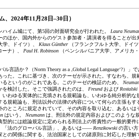
024年11月28日–30日）
のマンハイム城にて、第5回の対面研究会が行われた。
Laura Neuma
ーのほか、国内外からのゲスト参加者・講演者を得ることが出
大学、ドイツ）、
Klaus Günther
（フランクフルト大学、ドイツ
ローナ）、
Paul H. Robinson
（ペンシルバニア大学、アメリカ・
？（Norm Theory as a ‚Global Legal Lang
あった。これに基づき、次のテーゼが示された。すなわち、規
いるというのがこれである。このテーゼの検証のため、
Neuma
かを検討した。そこで強調されたのは、
Freund
および
Rostalski
、いわゆる実体的に充填される規範論も、いわゆる純分析的な
する規範論も、刑法以外の法律の内容について何らの主張もす
外のところに規定されていて、その内容を取り込む、あるいは
nn
はいう。
Neumann
は、刑法外の規定内容およびこのような
典型的には総論規定に定められる刑法上の答責性の一般的要件
、「法のグローバル言語」、あるいは——
Renzikowski
の言い方
家との関係に関する、法治国家としての諸原則に対応した理解