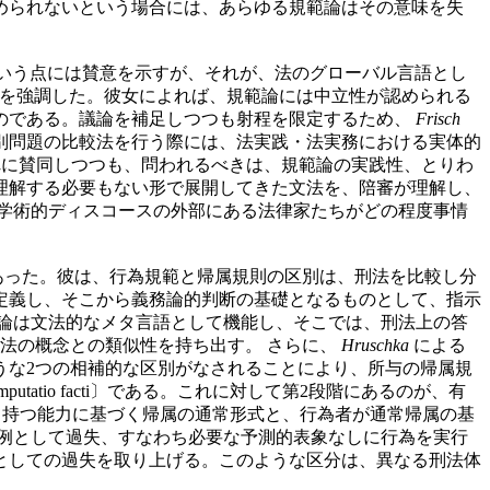
められないという場合には、あらゆる規範論はその意味を失
いう点には賛意を示すが、それが、法のグローバル言語とし
を強調した。彼女によれば、規範論には中立性が認められる
のである。議論を補足しつつも射程を限定するため、
Frisch
別問題の比較法を行う際には、法実践・法実務における実体的
に賛同しつつも、問われるべきは、規範論の実践性、とりわ
理解する必要もない形で展開してきた文法を、陪審が理解し、
学術的ディスコースの外部にある法律家たちがどの程度事情
あった。彼は、行為規範と帰属規則の区別は、刑法を比較し分
定義し、そこから義務論的判断の基礎となるものとして、指示
論は文法的なメタ言語として機能し、そこでは、刑法上の答
法の概念との類似性を持ち出す。 さらに、
Hruschka
による
うな2つの相補的な区別がなされることにより、所与の帰属規
io facti〕である。これに対して第2段階にあるのが、有
実として持つ能力に基づく帰属の通常形式と、行為者が通常帰属の基
例として過失、すなわち必要な予測的表象なしに行為を実行
としての過失を取り上げる。このような区分は、異なる刑法体